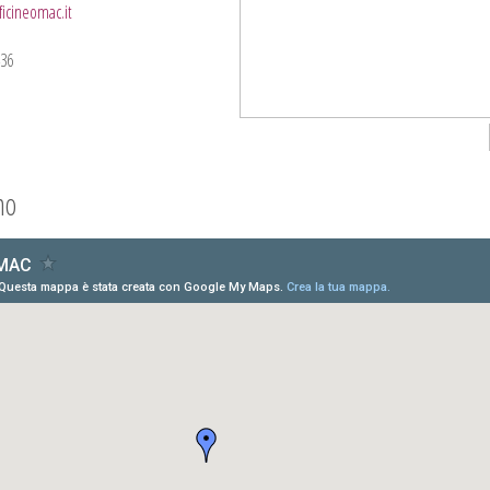
ficineomac.it
436
mo