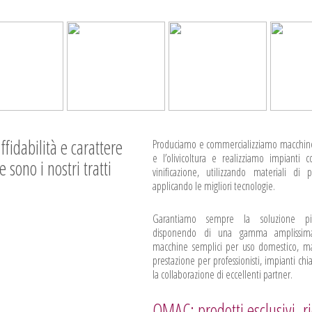
ffidabilità e carattere
Produciamo e commercializziamo macchine
e l’olivicoltura e realizziamo impianti 
e sono i nostri tratti
vinificazione, utilizzando materiali di
applicando le migliori tecnologie.
Garantiamo sempre la soluzione pi
disponendo di una gamma amplissima
macchine semplici per uso domestico, ma
prestazione per professionisti, impianti ch
la collaborazione di eccellenti partner.
OMAC: prodotti esclusivi, ri