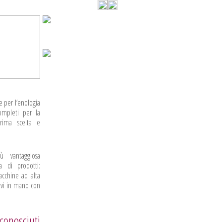
 per l’enologia
completi per la
 prima scelta e
ù vantaggiosa
 di prodotti:
cchine ad alta
iavi in mano con
conosciuti