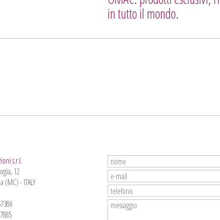
in tutto il mondo.
ni s.r.l.
ogia, 12
a (MC) - ITALY
57386
57885